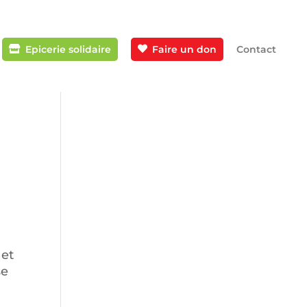
Epicerie solidaire
Faire un don
Contact
 et
se