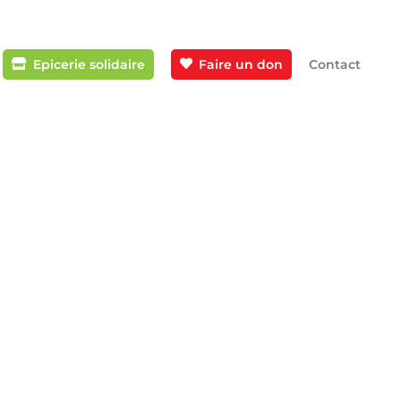
Epicerie solidaire
Faire un don
Contact
destination d’étudiants ! Notre
pu intervenir au sein de l’UPEC D’Evry