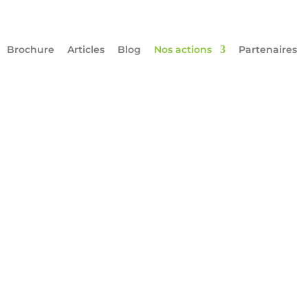
Brochure
Articles
Blog
Nos actions
Partenaires
S et l’ESSI ont organisé une action d’aide alimentaire à 
 gaspillage alimentaire, à la solidarité et à l’insertion, a 