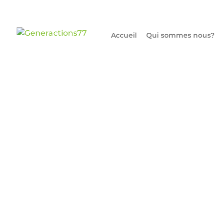
Accueil
Qui sommes nous?
Generactions77
Generactions77 en partenariat avec GP
association, dédiée à la lutte contre le
le...