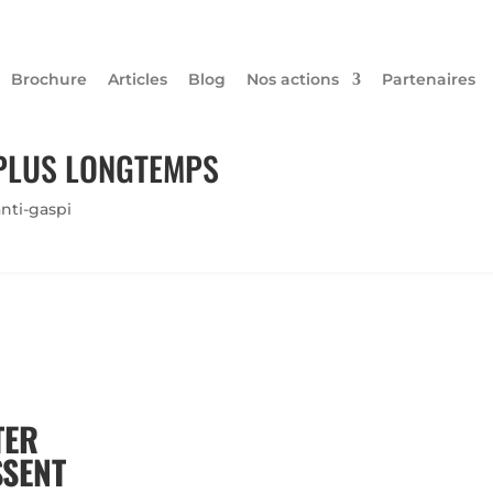
Brochure
Articles
Blog
Nos actions
Partenaires
PLUS LONGTEMPS
nti-gaspi
TER
SSENT