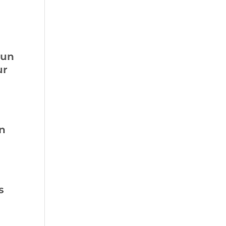
’un
ur
on
s