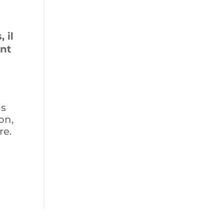
 il
ant
is
on,
re.